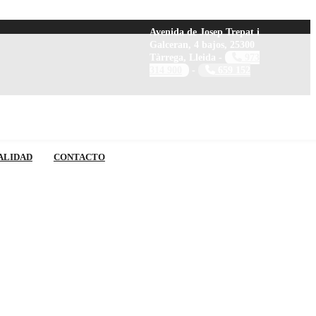
Avenida de Josep Trepat i
Galceran, 4 bajos, 25300
Tàrrega, Lleida -
973
314 900
-
659 152
ALIDAD
CONTACTO