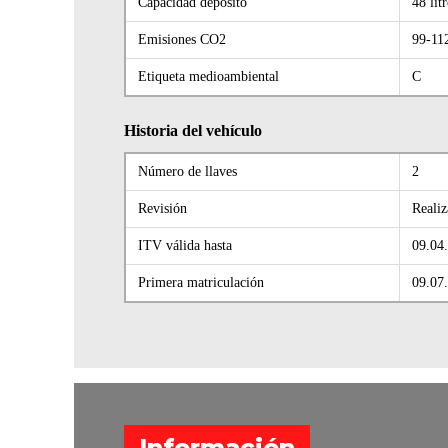
Capacidad depósito
48 lit
Emisiones CO2
99-11
Etiqueta medioambiental
C
Historia del vehículo
Número de llaves
2
Revisión
Realiz
ITV válida hasta
09.04
Primera matriculación
09.07
Información