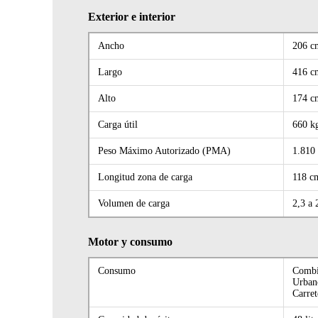
Exterior e interior
Ancho
206 c
Largo
416 c
Alto
174 c
Carga útil
660 k
Peso Máximo Autorizado (PMA)
1.810
Longitud zona de carga
118 c
Volumen de carga
2,3 a
Motor y consumo
Consumo
Combi
Urban
Carre