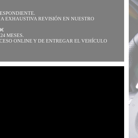
RESPONDIENTE.
A EXHAUSTIVA REVISIÓN EN NUESTRO
0€
24 MESES.
OCESO ONLINE Y DE ENTREGAR EL VEHÍCULO