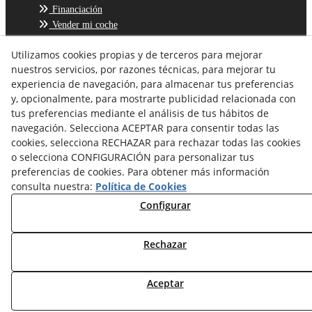
Financiación
Vender mi coche
Utilizamos cookies propias y de terceros para mejorar
nuestros servicios, por razones técnicas, para mejorar tu
Aviso Legal
experiencia de navegación, para almacenar tus preferencias
Política de Cookies
y, opcionalmente, para mostrarte publicidad relacionada con
tus preferencias mediante el análisis de tus hábitos de
Política de Privacidad
navegación. Selecciona ACEPTAR para consentir todas las
cookies, selecciona RECHAZAR para rechazar todas las cookies
© 08/2026 SOLCAR CENTRE MULTIMARCA - Todos los
o selecciona CONFIGURACIÓN para personalizar tus
derechos reservados.
preferencias de cookies. Para obtener más información
consulta nuestra:
Política de Cookies
Configurar
Rechazar
Aceptar