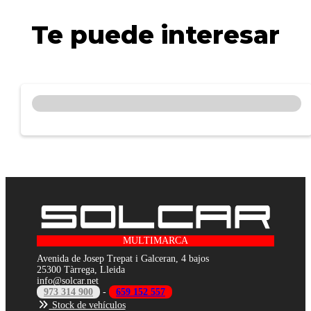
Te puede interesar
MULTIMARCA
Avenida de Josep Trepat i Galceran, 4 bajos
25300 Tàrrega, Lleida
info@solcar.net
973 314 900
-
659 152 557
Stock de vehículos