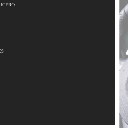
RUCERO
ES
E