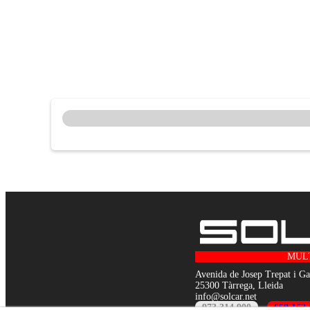
MUL
Avenida de Josep Trepat i Ga
25300 Tàrrega, Lleida
info@solcar.net
973 314 900
-
659 152 