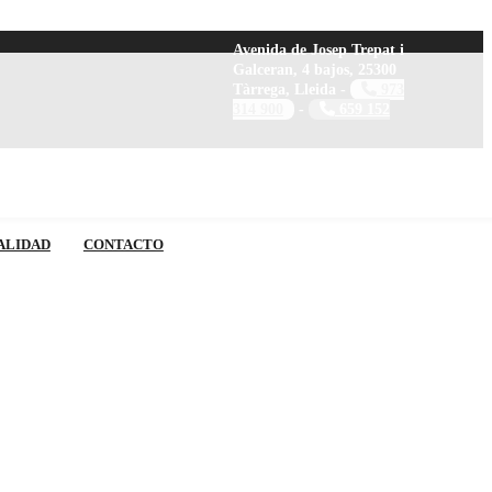
Avenida de Josep Trepat i
Galceran, 4 bajos, 25300
Tàrrega, Lleida -
973
314 900
-
659 152
ALIDAD
CONTACTO