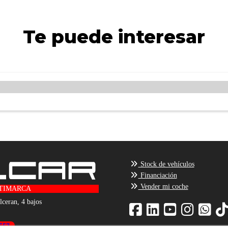
Te puede interesar
Stock de vehículos
Financiación
Vender mi coche
TIMARCA
lceran, 4 bajos
557